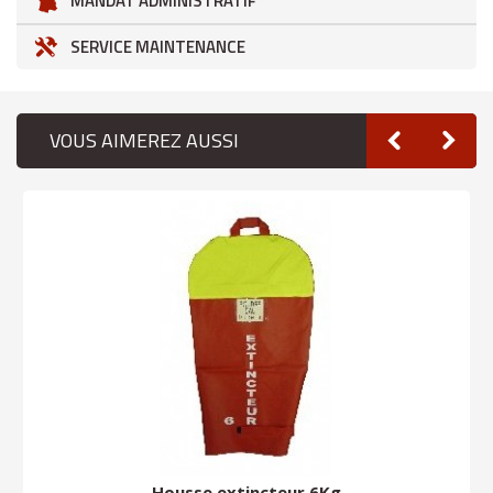
MANDAT ADMINISTRATIF
SERVICE MAINTENANCE
VOUS AIMEREZ AUSSI
Housse extincteur 6Kg