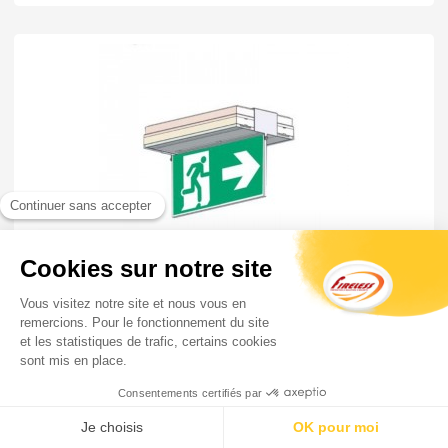
Porte sérigraphie saillie plafond double face flèche
dte...
40,81 €
HT
48,98 €
TTC