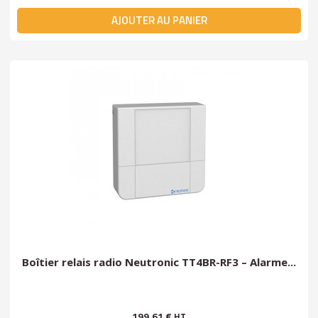
AJOUTER AU PANIER
Boîtier relais radio Neutronic TT4BR-RF3 – Alarme...
199,61 €
HT