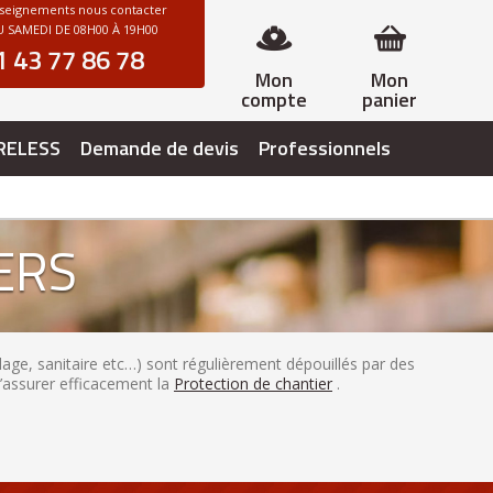
nseignements nous contacter
 SAMEDI DE 08H00 À 19H00
1 43 77 86 78
Mon
Mon
compte
panier
RELESS
Demande de devis
Professionnels
ERS
age, sanitaire etc…) sont régulièrement dépouillés par des
d’assurer efficacement la
Protection de chantier
.