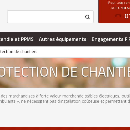
Pour tous re
DU LUNDI AU
0
cendie et PPMS
Autres équipements
Engagements FI
tection de chantiers
OTECTION DE CHANTI
des marchandises à forte valeur marchande (câbles électriques, outill
mbulants », ne nécessitant pas d’installation coûteuse et permettant 