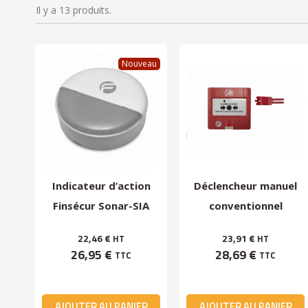
Il y a 13 produits.
Nouveau
Indicateur d’action
Déclencheur manuel
Finsécur Sonar-SIA
conventionnel
pour détecteur...
Sextant-DMC avec LED
22,46 €
23,91 €
HT
HT
–...
26,95 €
28,69 €
TTC
TTC
AJOUTER AU PANIER
AJOUTER AU PANIER