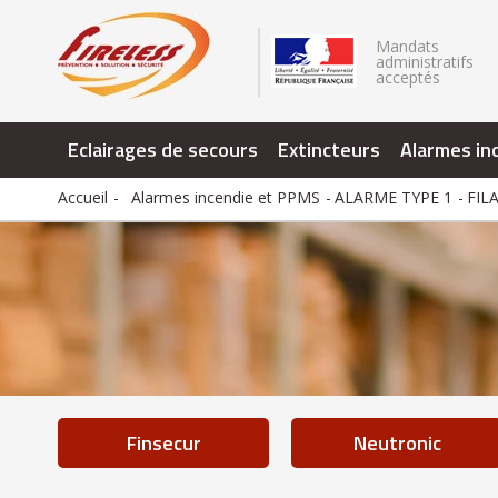
.
Mandats
administratifs
acceptés
Eclairages de secours
Extincteurs
Alarmes in
Accueil
Alarmes incendie et PPMS
ALARME TYPE 1
FIL
finsecur
neutronic