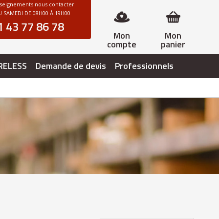
nseignements nous contacter
 SAMEDI DE 08H00 À 19H00
1 43 77 86 78
Mon
Mon
compte
panier
RELESS
Demande de devis
Professionnels