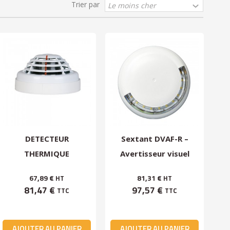
Trier par
DETECTEUR
Sextant DVAF-R –
THERMIQUE
Avertisseur visuel
CONVENTIONNEL 12V
flash rouge
67,89 €
81,31 €
HT
HT
CAP212
81,47 €
97,57 €
TTC
TTC
AJOUTER AU PANIER
AJOUTER AU PANIER