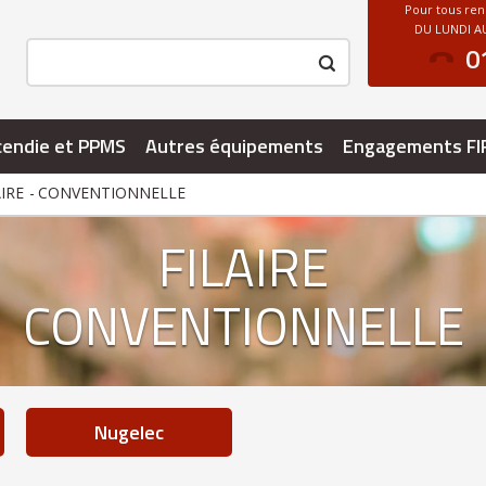
Pour tous re
DU LUNDI AU
0
cendie et PPMS
Autres équipements
Engagements FI
AIRE
CONVENTIONNELLE
FILAIRE
CONVENTIONNELLE
nugelec