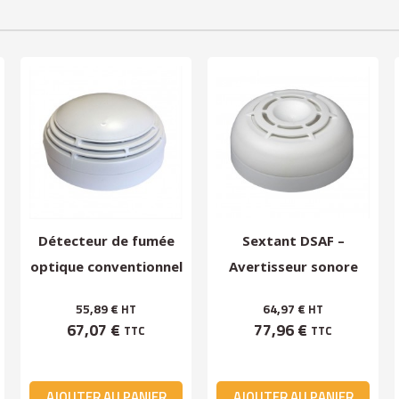
Détecteur de fumée
Sextant DSAF –
optique conventionnel
Avertisseur sonore
Sextant-DOC...
d’alarme feu EN54-3
55,89 €
64,97 €
HT
HT
67,07 €
77,96 €
TTC
TTC
AJOUTER AU PANIER
AJOUTER AU PANIER