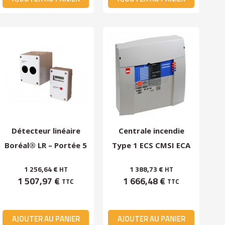
Détecteur linéaire
Centrale incendie
Boréal® LR – Portée 5
Type 1 ECS CMSI ECA
à 70 m
3008 – 8 lignes –...
1 256,64 €
1 388,73 €
HT
HT
1 507,97 €
1 666,48 €
TTC
TTC
AJOUTER AU PANIER
AJOUTER AU PANIER