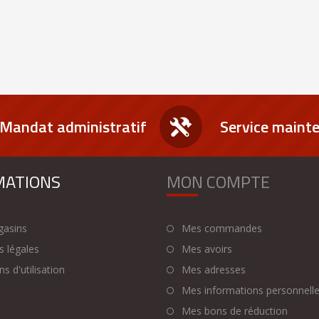
Mandat administratif
Service maint
MATIONS
MON COMPTE
asins
Mes commandes
 légales
Mes avoirs
s d'utilisation
Mes adresses
Mes informations personnell
Mes bons de réduction