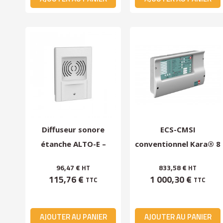
Diffuseur sonore
ECS-CMSI
étanche ALTO-E –
conventionnel Kara® 8
Alarme incendie NFS
UP Type A – ECSCO001
96,47 €
833,58 €
HT
HT
32-001
115,76 €
1 000,30 €
TTC
TTC
AJOUTER AU PANIER
AJOUTER AU PANIER