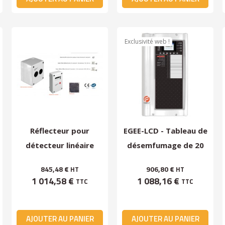
Exclusivité web !
Réflecteur pour
EGEE-LCD - Tableau de
détecteur linéaire
désemfumage de 20
Boréal LR (portée...
niveau
845,48 €
906,80 €
HT
HT
1 014,58 €
1 088,16 €
TTC
TTC
AJOUTER AU PANIER
AJOUTER AU PANIER