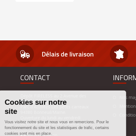
Délais de livraison
CONTACT
INFOR
Dépôt FIRELESS au 2 Avenue des
Nos mag
Coquelicots
Mentions
Parc d'Activités Les petits carreaux
94380 Bonneuil/Marne.
Condition
Ouverture du lundi au vendredi
de 09h à 12h30 et de 14h00 à 17h
01 43 77 18 20