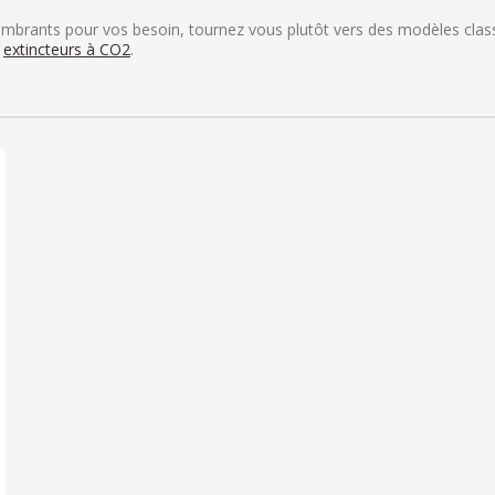
ombrants pour vos besoin, tournez vous plutôt vers des modèles class
x
extincteurs à CO2
.