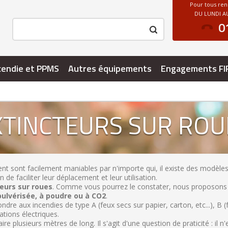
Pour tous re
DU LUNDI AU
0
cendie et PPMS
Autres équipements
Engagements FI
XTINCTEURS SUR ROU
ement sont facilement maniables par n'importe qui, il existe des modèle
e faciliter leur déplacement et leur utilisation.
eurs sur roues
. Comme vous pourrez le constater, nous proposons 
pulvérisée, à poudre ou à CO2
.
dre aux incendies de type A (feux secs sur papier, carton, etc...), B (f
ations électriques.
re plusieurs mètres de long. Il s'agit d'une question de praticité : il n