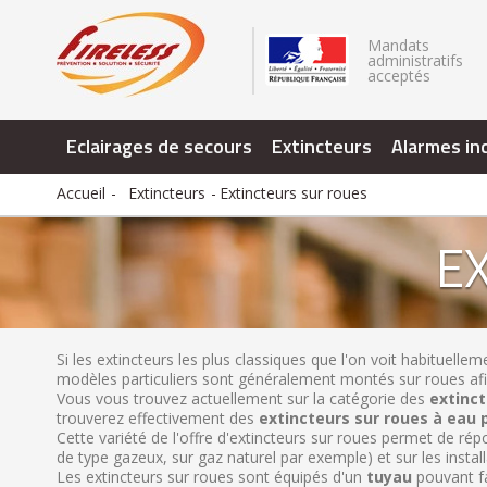
.
Mandats
administratifs
acceptés
Eclairages de secours
Extincteurs
Alarmes in
Accueil
Extincteurs
Extincteurs sur roues
E
Si les extincteurs les plus classiques que l'on voit habituell
modèles particuliers sont généralement montés sur roues afin d
Vous vous trouvez actuellement sur la catégorie des
extinct
trouverez effectivement des
extincteurs sur roues à eau 
Cette variété de l'offre d'extincteurs sur roues permet de répon
de type gazeux, sur gaz naturel par exemple) et sur les install
Les extincteurs sur roues sont équipés d'un
tuyau
pouvant fai