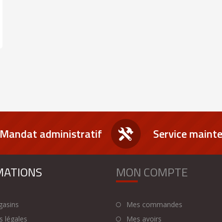
Mandat administratif
Service maint
MATIONS
MON COMPTE
asins
Mes commandes
 légales
Mes avoirs