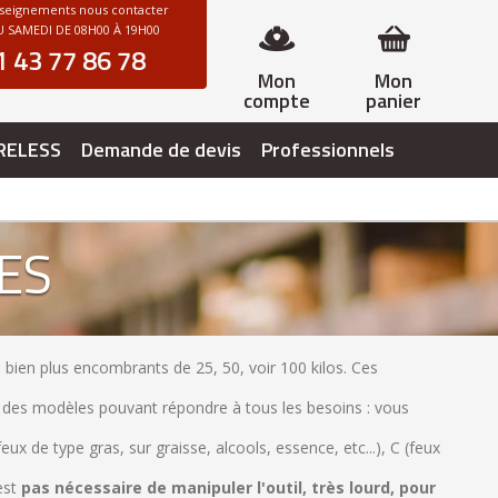
nseignements nous contacter
 SAMEDI DE 08H00 À 19H00
1 43 77 86 78
Mon
Mon
compte
panier
RELESS
Demande de devis
Professionnels
ES
s bien plus encombrants de 25, 50, voir 100 kilos. Ces
des modèles pouvant répondre à tous les besoins : vous
eux de type gras, sur graisse, alcools, essence, etc...), C (feux
'est
pas nécessaire de manipuler l'outil, très lourd, pour