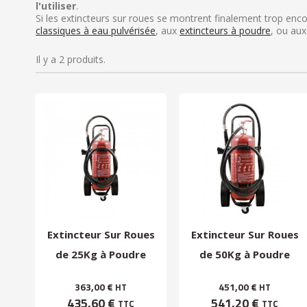
l'utiliser
.
Si les extincteurs sur roues se montrent finalement trop enc
classiques à eau pulvérisée
, aux
extincteurs à poudre
, ou au
Il y a 2 produits.
Extincteur Sur Roues
Extincteur Sur Roues
de 25Kg à Poudre
de 50Kg à Poudre
363,00 €
451,00 €
HT
HT
435,60 €
541,20 €
TTC
TTC