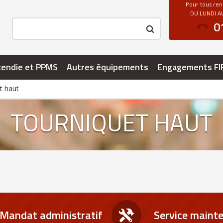
Pour tous re
DU LUNDI AU
0
cendie et PPMS
Autres équipements
Engagements FI
t haut
TOURNIQUET HAUT
Mandat administratif
Service maint