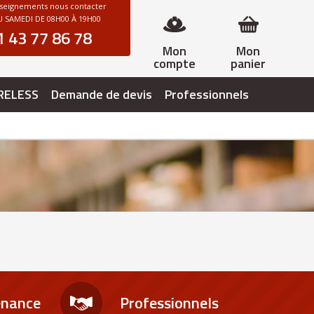
nseignements nous contacter
 SAMEDI DE 08H00 À 19H00
1 43 77 86 78
Mon
Mon
compte
panier
RELESS
Demande de devis
Professionnels
enance
Professionnels