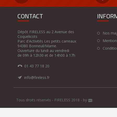
CONTACT
INFOR
Dépôt FIRELESS au 2 Avenue des
Nos mag
Coquelicots
Mentions
Parc d'Activités Les petits carreaux
94380 Bonneuil/Marne.
Condition
Ouverture du lundi au vendredi
de 09h à 12h30 et de 14h00 à 17h
01 43 77 18 20
info@fireless.fr
Tous droits réservés - FIRELESS 2018 - by