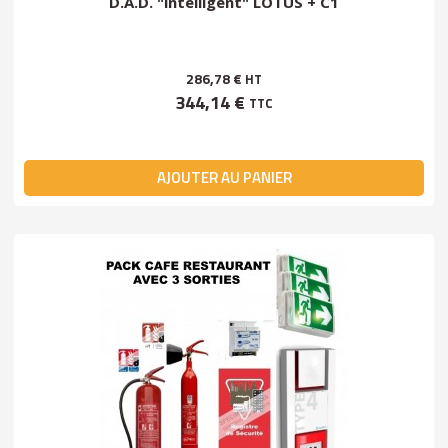
D.A.D. "intelligent" LOTUS + C1
286,78 €
HT
344,14 €
TTC
AJOUTER AU PANIER