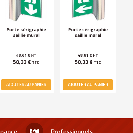
Porte sérigraphie
Porte sérigraphie
P
saillie mural
saillie mural
48,61 €
48,61 €
HT
HT
58,33 €
58,33 €
TTC
TTC
AJOUTER AU PANIER
AJOUTER AU PANIER
A
enance
Professionnels