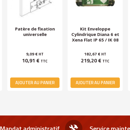
Patère de fixation
Kit Enveloppe
universelle
Cylindrique Diana 6 et
Xena Flat IP 65 / IK 08
9,09 €
182,67 €
HT
HT
10,91 €
219,20 €
TTC
TTC
AJOUTER AU PANIER
AJOUTER AU PANIER
Mandat administratif
Service maint