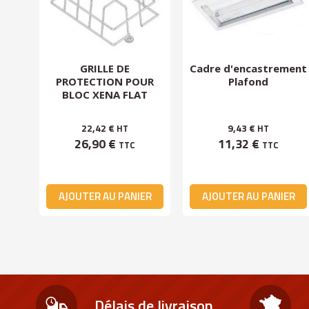
nche
GRILLE DE
Cadre d'encastrement
PROTECTION POUR
Plafond
BLOC XENA FLAT
22,42 €
9,43 €
HT
HT
26,90 €
11,32 €
TTC
TTC
ER
AJOUTER AU PANIER
AJOUTER AU PANIER
Délais de livraison