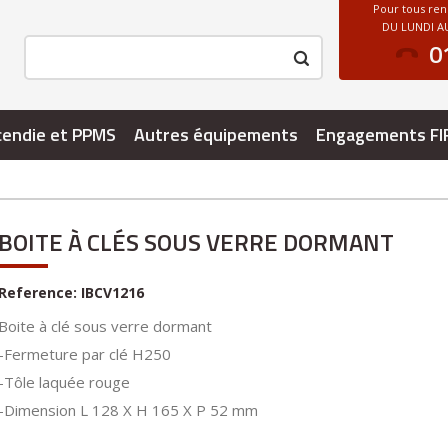
Pour tous re
DU LUNDI AU
0
cendie et PPMS
Autres équipements
Engagements FI
BOITE À CLÉS SOUS VERRE DORMANT
Reference:
IBCV1216
Boite à clé sous verre dormant
-Fermeture par clé H250
-Tôle laquée rouge
-Dimension L 128 X H 165 X P 52 mm