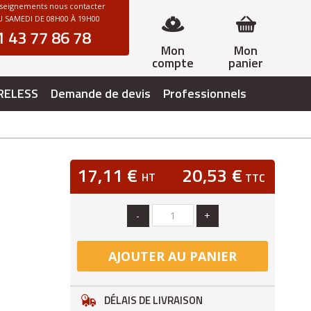
nseignements nous contacter
 SAMEDI DE 08H00 À 19H00
1 43 77 86 78
Mon
Mon
compte
panier
RELESS
Demande de devis
Professionnels
17,11 €
20,53 €
HT
TTC
-
+
AJOUTER AU PANIER
DÉLAIS DE LIVRAISON