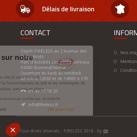
Délais de livraison
CONTACT
INFOR
Dépôt FIRELESS au 2 Avenue des
Nos mag
Coquelicots
Mentions
Parc d'Activités Les petits carreaux
94380 Bonneuil/Marne.
Condition
Ouverture du lundi au vendredi
de 09h à 12h30 et de 14h00 à 17h
01 43 77 18 20
info@fireless.fr
Tous droits réservés - FIRELESS 2018 - by