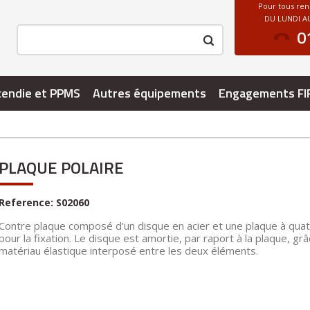
Pour tous re
DU LUNDI AU
0
cendie et PPMS
Autres équipements
Engagements FI
PLAQUE POLAIRE
Reference:
S02060
Contre plaque composé d’un disque en acier et une plaque à quat
pour la fixation. Le disque est amortie, par raport à la plaque, gr
matériau élastique interposé entre les deux éléments.