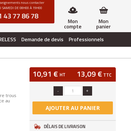
nseignements nous contacter
 SAMEDI DE 08H00 À 19H00
1 43 77 86 78
Mon
Mon
compte
panier
RELESS
Demande de devis
Professionnels
10,91 €
13,09 €
HT
TTC
-
+
re trous
âce au
AJOUTER AU PANIER
DÉLAIS DE LIVRAISON