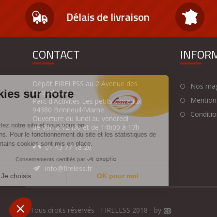
Délais de livraison
CONTACT
INFOR
Dépôt FIRELESS au 2 Avenue des
Nos mag
Coquelicots
Mentions
Parc d'Activités Les petits carreaux
94380 Bonneuil/Marne.
Condition
Ouverture du lundi au vendredi
de 09h à 12h30 et de 14h00 à 17h
01 43 77 18 20
info@fireless.fr
Tous droits réservés - FIRELESS 2018 - by