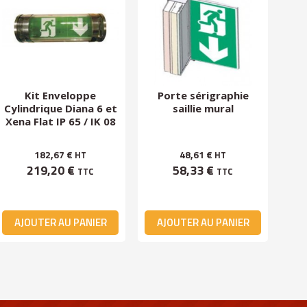
Kit Enveloppe
Porte sérigraphie
P
Cylindrique Diana 6 et
saillie mural
Xena Flat IP 65 / IK 08
182,67 €
48,61 €
HT
HT
219,20 €
58,33 €
TTC
TTC
AJOUTER AU PANIER
AJOUTER AU PANIER
A