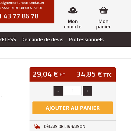
nseignements nous contacter
 SAMEDI DE 08H00 À 19H00
1 43 77 86 78
Mon
Mon
compte
panier
RELESS
Demande de devis
Professionnels
29,04 €
34,85 €
HT
TTC
-
+
.
AJOUTER AU PANIER
DÉLAIS DE LIVRAISON