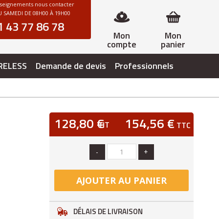
nseignements nous contacter
 SAMEDI DE 08H00 À 19H00
1 43 77 86 78
Mon
Mon
compte
panier
RELESS
Demande de devis
Professionnels
E
128,80 €
154,56 €
HT
TTC
-
+
AJOUTER AU PANIER
DÉLAIS DE LIVRAISON