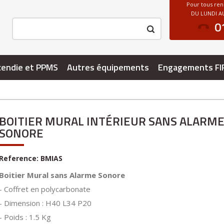
Pour tous re
DU LUNDI AU
0
cendie et PPMS
Autres équipements
Engagements FI
BOITIER MURAL INTÉRIEUR SANS ALARM
SONORE
Reference:
BMIAS
Boitier Mural sans Alarme Sonore
- Coffret en polycarbonate
- Dimension : H40 L34 P20
- Poids : 1.5 Kg