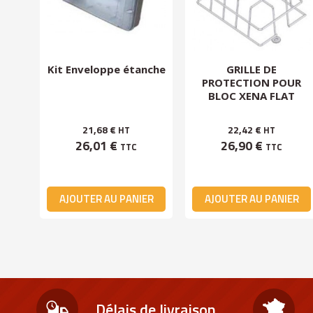
Kit Enveloppe étanche
GRILLE DE
les
PROTECTION POUR
BLOC XENA FLAT
21,68 €
22,42 €
HT
HT
26,01 €
26,90 €
TTC
TTC
ER
AJOUTER AU PANIER
AJOUTER AU PANIER
Délais de livraison