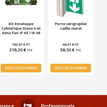
Kit Enveloppe
Porte sérigraphie
P
Cylindrique Diana 6 et
saillie mural
Xena Flat IP 65 / IK 08
182,67 €
48,61 €
HT
HT
219,20 €
58,33 €
TTC
TTC
AJOUTER AU PANIER
AJOUTER AU PANIER
A
enance
Professionnels