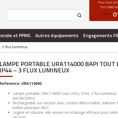
Pour tous re
DU LUNDI AU
0
cendie et PPMS
Autres équipements
Engagements FI
3 flux lumineux
LAMPE PORTABLE URA114000 BAPI TOUT 
IP44 – 3 FLUX LUMINEUX
Reference:
URA114000
Lampe portable URA114000 tout LEDs, IP44, 3 flux lumineux
(60/40/20lm).
Rechargeable sur secteur avec cordon débrochable, batterie 
boîtier plastique IK07.
Légère et robuste, elle assure un éclairage efficace pour inter
secours.