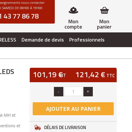
nseignements nous contacter
 SAMEDI DE 08H00 À 19H00
1 43 77 86 78
Mon
Mon
compte
panier
RELESS
Demande de devis
Professionnels
LEDS
101,19 €
121,42 €
HT
TTC
-
+
AJOUTER AU PANIER
Ni-MH et
ventions et
DÉLAIS DE LIVRAISON