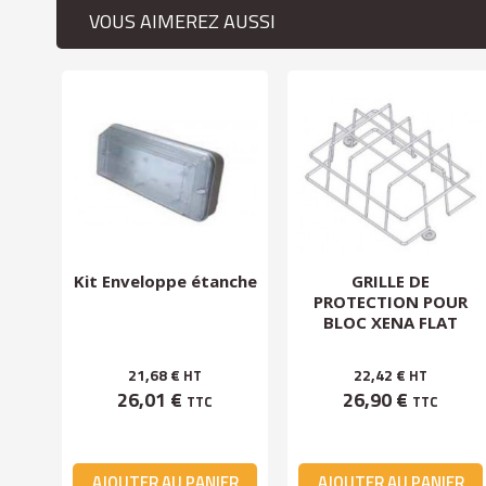
VOUS AIMEREZ AUSSI
Kit Enveloppe étanche
GRILLE DE
les
PROTECTION POUR
BLOC XENA FLAT
21,68 €
22,42 €
HT
HT
26,01 €
26,90 €
TTC
TTC
ER
AJOUTER AU PANIER
AJOUTER AU PANIER