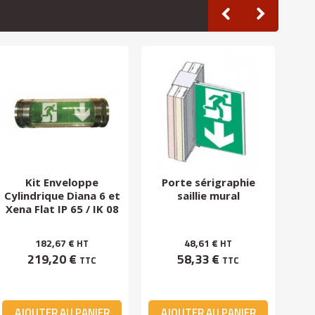
Kit Enveloppe
Porte sérigraphie
P
Cylindrique Diana 6 et
saillie mural
Xena Flat IP 65 / IK 08
182,67 €
48,61 €
HT
HT
219,20 €
58,33 €
TTC
TTC
AJOUTER AU PANIER
AJOUTER AU PANIER
A