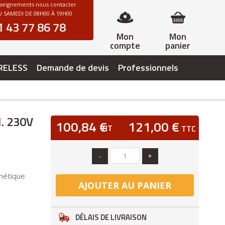
nseignements nous contacter
 SAMEDI DE 08H00 À 19H00
1 43 77 86 78
Mon
Mon
compte
panier
RELESS
Demande de devis
Professionnels
. 230V
100,84 €
121,00 €
HT
TTC
-
+
hétique
AJOUTER AU PANIER
DÉLAIS DE LIVRAISON