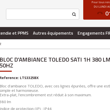
Pour tous re
DU LUNDI AU
0
cendie et PPMS
Autres équipements
Engagements FI
z
BLOC D'AMBIANCE TOLEDO SATI 1H 380 LM
50HZ
Reference:
LTS3325BX
Bloc d'ambiance TOLEDO, avec ces lignes épurées, offre une est
simple et harmonieuse.
Extra-plat, l'encombrement est réduit à son maximum.
380 lm
Indice de protection (IP) : IP44