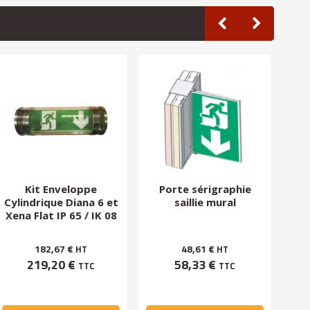
Kit Enveloppe
Porte sérigraphie
P
Cylindrique Diana 6 et
saillie mural
Xena Flat IP 65 / IK 08
182,67 €
48,61 €
HT
HT
219,20 €
58,33 €
TTC
TTC