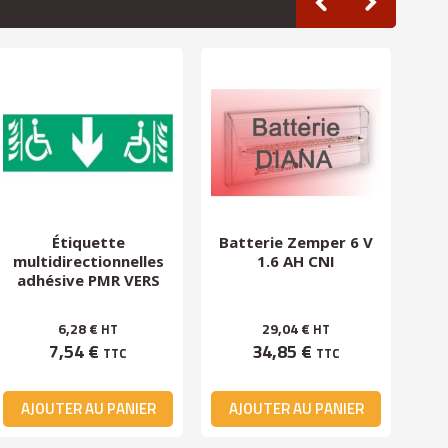
Étiquette
Batterie Zemper 6 V
multidirectionnelles
1.6 AH CNI
mu
adhésive PMR VERS
EAS
6,28 €
29,04 €
HT
HT
7,54 €
34,85 €
TTC
TTC
AJOUTER AU PANIER
AJOUTER AU PANIER
A