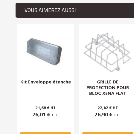
VOUS AIMEREZ AUSSI
Kit Enveloppe étanche
GRILLE DE
les
PROTECTION POUR
BLOC XENA FLAT
21,68 €
22,42 €
HT
HT
26,01 €
26,90 €
TTC
TTC