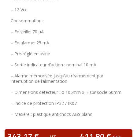
– 12 Vcc
Consommation :
– En veille: 70 μA
– En alarme: 25 mA
– Pré-réglé en usine
– Sortie indicateur d’action : nominal 10 mA
– Alarme mémorisée jusqu’au réarmement par
interruption de l’alimentation
– Dimensions détecteur : ø 105mm x H sur socle 50mm
– Indice de protection IP32 / IK07
– Matière : plastique antichocs ABS blanc
343,17 €
411,80 €