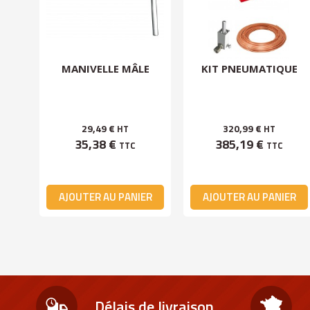
LLE
MANIVELLE MÂLE
KIT PNEUMATIQUE
29,49 €
320,99 €
HT
HT
35,38 €
385,19 €
TTC
TTC
ER
AJOUTER AU PANIER
AJOUTER AU PANIER
Délais de livraison