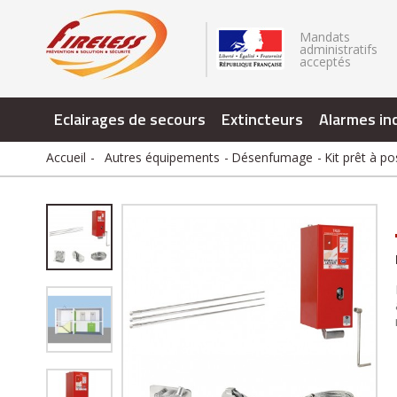
.
Mandats
administratifs
acceptés
Eclairages de secours
Extincteurs
Alarmes in
Accueil
Autres équipements
Désenfumage
Kit prêt à p