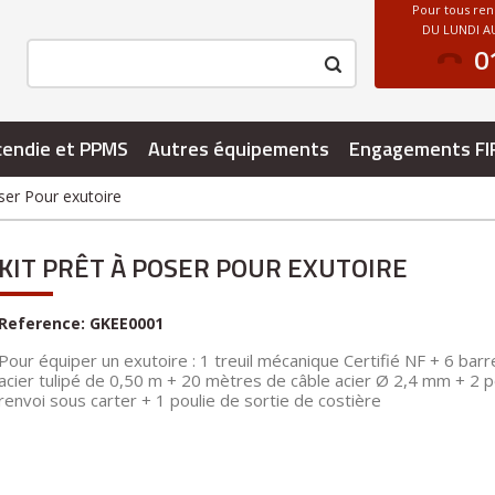
Pour tous re
DU LUNDI AU
0
cendie et PPMS
Autres équipements
Engagements FI
oser Pour exutoire
KIT PRÊT À POSER POUR EXUTOIRE
Reference:
GKEE0001
Pour équiper un exutoire : 1 treuil mécanique Certifié NF + 6 bar
acier tulipé de 0,50 m + 20 mètres de câble acier Ø 2,4 mm + 2 p
renvoi sous carter + 1 poulie de sortie de costière