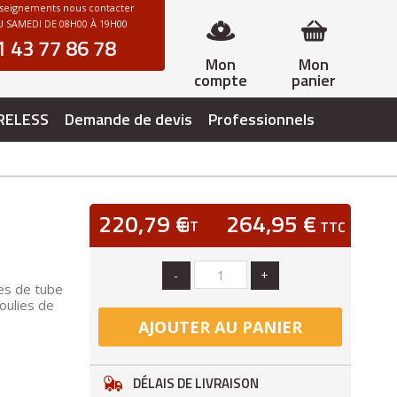
nseignements nous contacter
 SAMEDI DE 08H00 À 19H00
1 43 77 86 78
Mon
Mon
compte
panier
RELESS
Demande de devis
Professionnels
220,79 €
264,95 €
HT
TTC
-
+
res de tube
oulies de
AJOUTER AU PANIER
DÉLAIS DE LIVRAISON