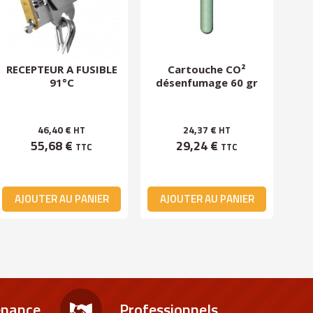
RECEPTEUR A FUSIBLE
Cartouche CO²
C
91°C
désenfumage 60 gr
si
46,40 €
24,37 €
HT
HT
55,68 €
29,24 €
TTC
TTC
AJOUTER AU PANIER
AJOUTER AU PANIER
A
enance
Professionnels