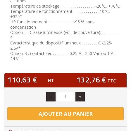
alcalines
Température de stockage : . . . . . . . . . . . . . . . . -20°C, +70°C
Température de fonctionnement : . . . . . . . . . . . -10°C,
+55°C
HR fonctionnement :. . . . . . . . . . . .<95 % sans
condensation
Option L : Classe lumineuse (vol. de couverture): . . . . . . . .
S
Caractéristique du dispositif lumineux . . . . . . . . O-2,25-
2,54*
Option R : contact sec : . . . . . . . 0.25 A - 250 Vac ou 1 A -
24 Vcc
110,63 €
132,76 €
HT
TTC
-
+
AJOUTER AU PANIER