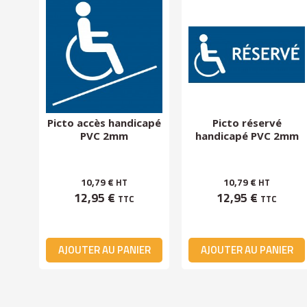
PVC
Picto accès handicapé
Picto réservé
PVC 2mm
handicapé PVC 2mm
10,79 €
10,79 €
HT
HT
12,95 €
12,95 €
TTC
TTC
ER
AJOUTER AU PANIER
AJOUTER AU PANIER