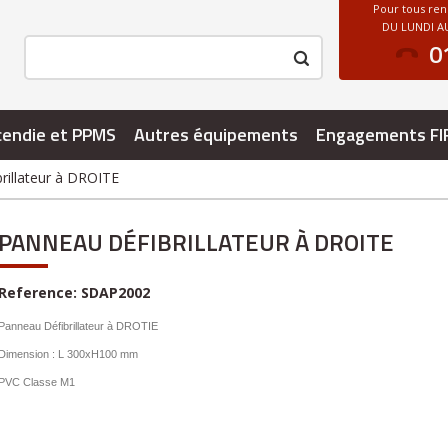
Pour tous re
DU LUNDI AU
0
cendie et PPMS
Autres équipements
Engagements FI
rillateur à DROITE
PANNEAU DÉFIBRILLATEUR À DROITE
Reference:
SDAP2002
Panneau Défibrillateur à DROTIE
Dimension : L 300xH100 mm
PVC Classe M1