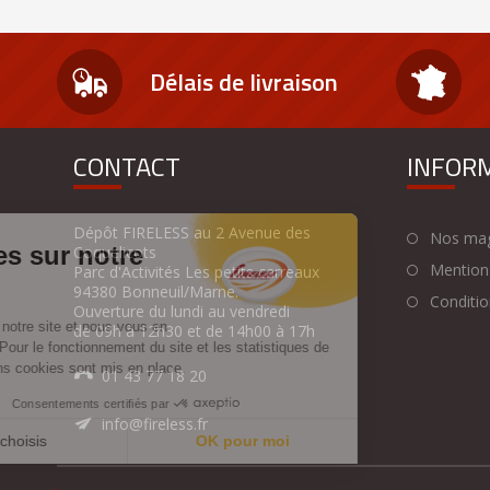
Délais de livraison
CONTACT
INFOR
Dépôt FIRELESS au 2 Avenue des
Nos mag
Coquelicots
Mentions
Parc d'Activités Les petits carreaux
94380 Bonneuil/Marne.
Condition
Ouverture du lundi au vendredi
de 09h à 12h30 et de 14h00 à 17h
01 43 77 18 20
info@fireless.fr