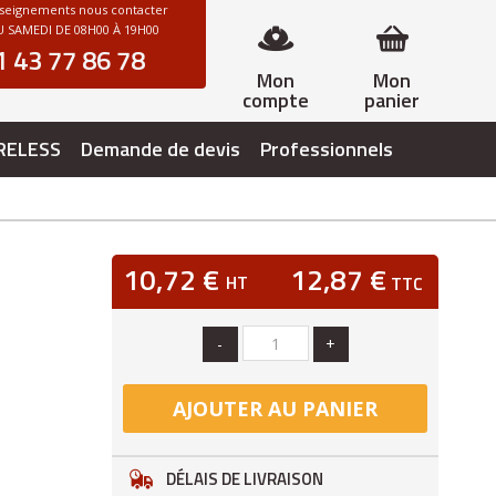
nseignements nous contacter
 SAMEDI DE 08H00 À 19H00
1 43 77 86 78
Mon
Mon
compte
panier
RELESS
Demande de devis
Professionnels
10,72 €
12,87 €
HT
TTC
-
+
AJOUTER AU PANIER
DÉLAIS DE LIVRAISON