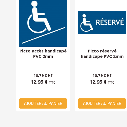
PVC
Picto accès handicapé
Picto réservé
PVC 2mm
handicapé PVC 2mm
10,79 €
10,79 €
HT
HT
12,95 €
12,95 €
TTC
TTC
ER
AJOUTER AU PANIER
AJOUTER AU PANIER