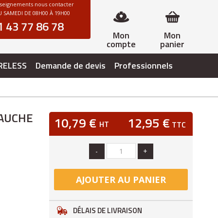
nseignements nous contacter
 SAMEDI DE 08H00 À 19H00
1 43 77 86 78
Mon
Mon
compte
panier
RELESS
Demande de devis
Professionnels
AUCHE
10,79 €
12,95 €
HT
TTC
-
+
AJOUTER AU PANIER
DÉLAIS DE LIVRAISON