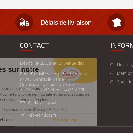
Délais de livraison
CONTACT
INFOR
Dépôt FIRELESS au 2 Avenue des
Nos mag
Coquelicots
Mentions
Parc d'Activités Les petits carreaux
94380 Bonneuil/Marne.
Condition
Ouverture du lundi au vendredi
de 09h à 12h30 et de 14h00 à 17h
01 43 77 18 20
info@fireless.fr