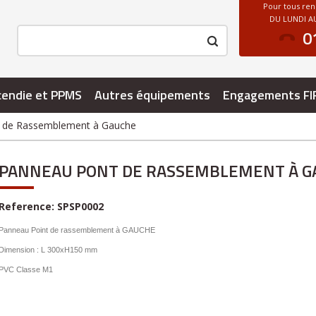
Pour tous re
DU LUNDI AU
0
cendie et PPMS
Autres équipements
Engagements FI
 de Rassemblement à Gauche
PANNEAU PONT DE RASSEMBLEMENT À G
Reference:
SPSP0002
Panneau Point de rassemblement à GAUCHE
Dimension : L 300xH150 mm
PVC Classe M1