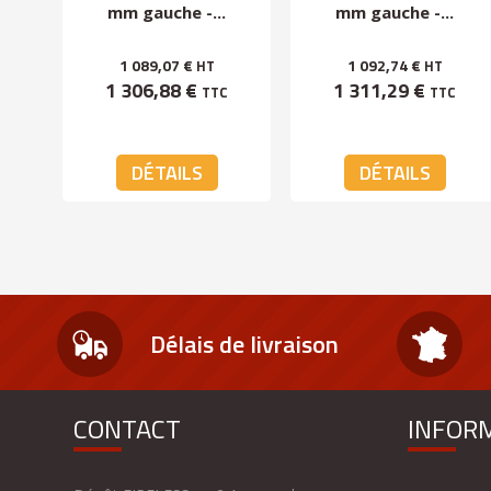
mm gauche -...
mm gauche -...
1 089,07 €
1 092,74 €
HT
HT
1 306,88 €
1 311,29 €
TTC
TTC
DÉTAILS
DÉTAILS
Délais de livraison
CONTACT
INFOR