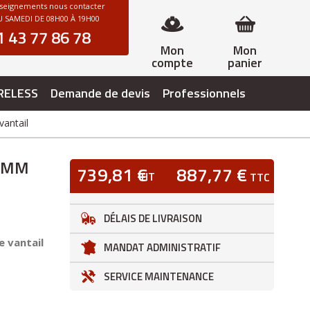
nseignements nous contacter
 SAMEDI DE 08H00 À 19H00
1 43 77 86 78
Mon
Mon
compte
panier
RELESS
Demande de devis
Professionnels
antail
0 MM
739,81 €
887,77 €
HT
TTC
L
DÉLAIS DE LIVRAISON
e vantail
MANDAT ADMINISTRATIF
SERVICE MAINTENANCE