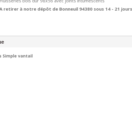
Huisseries bois dur 98x56 avec joints intumescents
A retirer à notre dépôt de Bonneuil 94380 sous 14 - 21 jour
ue
s Simple vantail