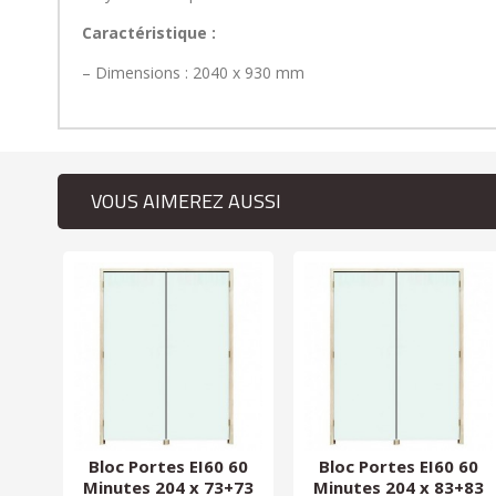
Caractéristique :
– Dimensions : 2040 x 930 mm
VOUS AIMEREZ AUSSI
 60
Bloc Portes EI60 60
Bloc Portes EI60 60
+63
Minutes 204 x 73+73
Minutes 204 x 83+83