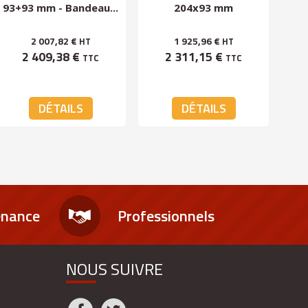
93+93 mm - Bandeau...
204x93 mm
2 007,82 €
1 925,96 €
HT
HT
2 409,38 €
2 311,15 €
TTC
TTC
DÉTAILS
DÉTAILS
enance
Professionnels
NOUS SUIVRE