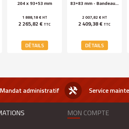
204 x 93+53 mm
83+83 mm - Bandeau...
droite -...
1 888,18 €
2 007,82 €
HT
HT
2 265,82 €
2 409,38 €
TTC
TTC
DÉTAILS
DÉTAILS
Mandat administratif
Service maint
MATIONS
MON COMPTE