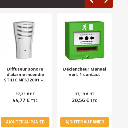
Diffuseur sonore
Déclencheur Manuel
d’alarme incendie
vert 1 contact
Ave
STILIC NFS32001 –...
lum
37,31 €
17,13 €
HT
HT
44,77 €
20,56 €
TTC
TTC
AJOUTER AU PANIER
AJOUTER AU PANIER
A