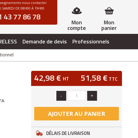
nseignements nous contacter
 SAMEDI DE 08H00 À 19H00
1 43 77 86 78
Mon
Mon
compte
panier
RELESS
Demande de devis
Professionnels
tionnel
42,98 €
51,58 €
HT
TTC
-
+
YA
AJOUTER AU PANIER
DÉLAIS DE LIVRAISON