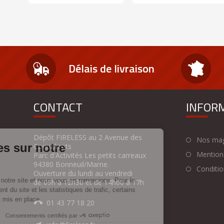
Délais de livraison
CONTACT
INFOR
Dépôt FIRELESS au 2 Avenue des
Nos mag
Coquelicots
Mentions
Parc d'Activités Les petits carreaux
94380 Bonneuil/Marne.
Condition
Ouverture du lundi au vendredi
de 09h à 12h30 et de 14h00 à 17h
01 43 77 18 20