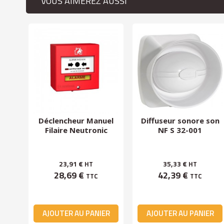
VOUS AIMEREZ AUSSI
me
Déclencheur Manuel
Diffuseur sonore son
nnel
Filaire Neutronic
NF S 32-001
...
23,91 €
35,33 €
HT
HT
28,69 €
42,39 €
TTC
TTC
ER
AJOUTER AU PANIER
AJOUTER AU PANIER