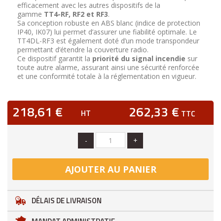
efficacement avec les autres dispositifs de la
gamme
TT4-RF, RF2 et RF3
.
Sa conception robuste en ABS blanc (indice de protection
IP40, IK07) lui permet d’assurer une fiabilité optimale. Le
TT4DL-RF3 est également doté d’un mode transpondeur
permettant d’étendre la couverture radio.
Ce dispositif garantit la
priorité du signal incendie
sur
toute autre alarme, assurant ainsi une sécurité renforcée
et une conformité totale à la réglementation en vigueur.
218,61 €
262,33 €
HT
TTC
-
+
AJOUTER AU PANIER
DÉLAIS DE LIVRAISON