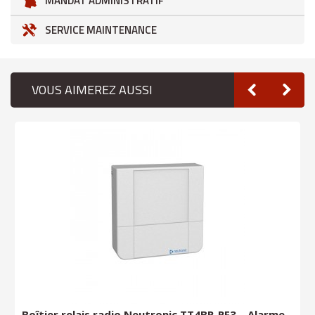
MANDAT ADMINISTRATIF
SERVICE MAINTENANCE
VOUS AIMEREZ AUSSI
Boîtier relais radio Neutronic TT4BR-RF3 – Alarme...