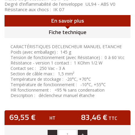
Degré d’inflammabilité de l’enveloppe UL94 - ABS V0
Résistance aux chocs : IK 07
En savoir plus
Fiche technique
CARACTÉRISTIQUES DECLENCHEUR MANUEL ETANCHE
Poids (avec emballage) : 145 g
Tension de fonctionnement (avec Résistance) : 0 à 60 Vcc
Résistance - version 1 contact : 1 KOhm 1/2 W
Contact sec : 250 Vac - 3 A
Section de câble max : 1,5 mm²
Température de stockage : -20°C, +70°C
Température de fonctionnement : -10°C, +55°C
HR fonctionnement : <95 % sans condensation
Description : déclencheur manuel étanche
69,55 €
83,46 €
HT
TTC
-
+