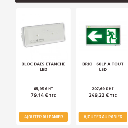
BAES
BLOC BAES ETANCHE
BRIO+ 60LP A TOUT
 A
LED
LED
65,95 €
207,69 €
HT
HT
79,14 €
249,22 €
TTC
TTC
ER
AJOUTER AU PANIER
AJOUTER AU PANIER