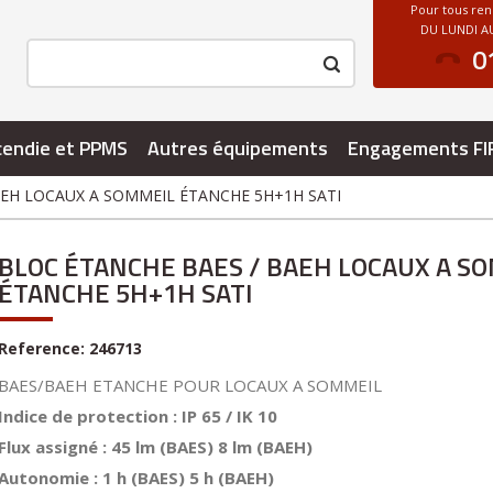
Pour tous re
DU LUNDI AU
0
cendie et PPMS
Autres équipements
Engagements FI
AEH LOCAUX A SOMMEIL ÉTANCHE 5H+1H SATI
BLOC ÉTANCHE BAES / BAEH LOCAUX A S
ÉTANCHE 5H+1H SATI
Reference:
246713
BAES/BAEH ETANCHE POUR LOCAUX A SOMMEIL
Indice de protection : IP 65 / IK 10
Flux assigné : 45 lm (BAES) 8 lm (BAEH)
Autonomie : 1 h (BAES) 5 h (BAEH)