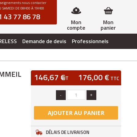
nseignements nous contacter
 SAMEDI DE 08H00 À 19H00
1 43 77 86 78
Mon
Mon
compte
panier
RELESS
Demande de devis
Professionnels
OMMEIL
146,67 €
176,00 €
HT
TTC
-
+
AJOUTER AU PANIER
DÉLAIS DE LIVRAISON