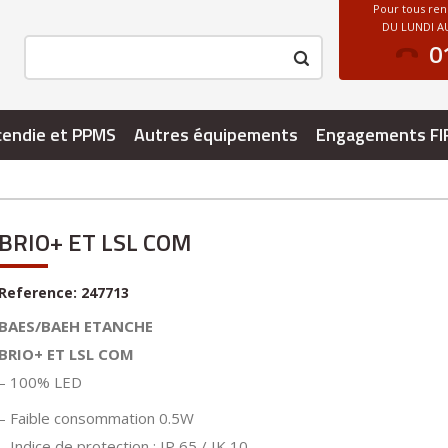
Pour tous re
DU LUNDI AU
0
cendie et PPMS
Autres équipements
Engagements FI
BRIO+ ET LSL COM
Reference:
247713
BAES/BAEH ETANCHE
BRIO+ ET LSL COM
– 100% LED
– Faible consommation 0.5W
– Indice de protection : IP 65 / IK 10