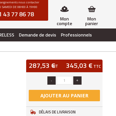
nseignements nous contacter
 SAMEDI DE 08H00 À 19H00
1 43 77 86 78
Mon
Mon
compte
panier
RELESS
Demande de devis
Professionnels
287,53 €
345,03 €
HT
TTC
-
+
AJOUTER AU PANIER
DÉLAIS DE LIVRAISON