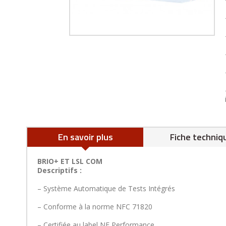
En savoir plus
Fiche techniq
BRIO+ ET LSL COM
Descriptifs :
– Système Automatique de Tests Intégrés
– Conforme à la norme NFC 71820
– Certifiée au label NF Performance