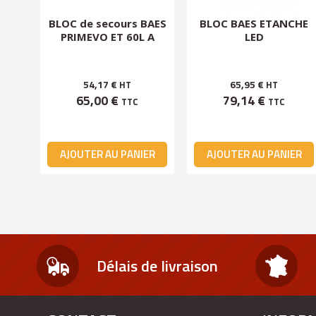
AES
BLOC de secours BAES
BLOC BAES ETANCHE
EDO
PRIMEVO ET 60L A
LED
54,17 €
65,95 €
HT
HT
65,00 €
79,14 €
TTC
TTC
ER
AJOUTER AU PANIER
AJOUTER AU PANIER
Délais de livraison