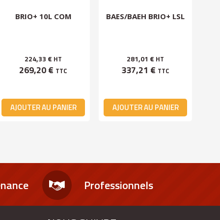
BRIO+ 10L COM
BAES/BAEH BRIO+ LSL
AM
BR
224,33 €
281,01 €
HT
HT
269,20 €
337,21 €
TTC
TTC
AJOUTER AU PANIER
AJOUTER AU PANIER
A
enance
Professionnels