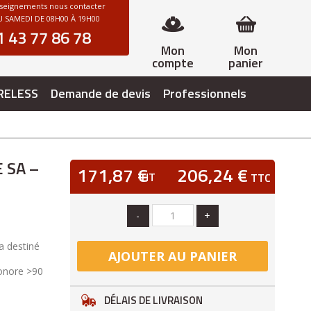
nseignements nous contacter
 SAMEDI DE 08H00 À 19H00
1 43 77 86 78
Mon
Mon
compte
panier
RELESS
Demande de devis
Professionnels
 SA –
171,87 €
206,24 €
HT
TTC
-
+
a destiné
AJOUTER AU PANIER
sonore >90
DÉLAIS DE LIVRAISON