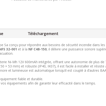
ue
Téléchargement
e Sa conçu pour répondre aux besoins de sécurité incendie dans les
NFS 32-001
et à la
NF C48-150
, il délivre une puissance sonore supér
acuation.
atterie Ni-Mh 12V 600mAh intégrée, offrant une autonomie de plus de 
 × 53 mm) et robuste (IP40, IK07), il est facile à installer et résiste
onore et lumineuse est automatique lorsqu’il est couplé à d’autres BA
équipement fiable et durable.
vos équipements afin de garantir leur efficacité dans le temps.