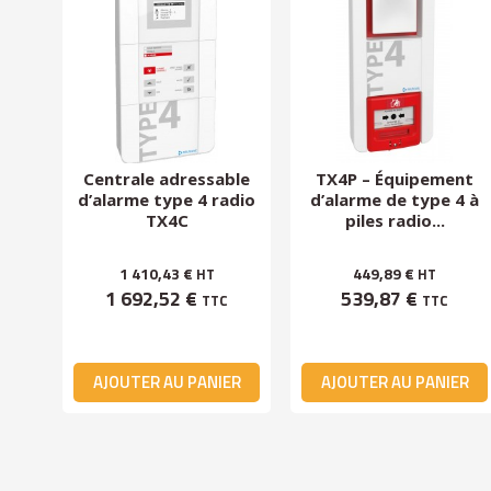
Centrale adressable
TX4P – Équipement
rme
d’alarme type 4 radio
d’alarme de type 4 à
s...
TX4C
piles radio...
1 410,43 €
449,89 €
HT
HT
1 692,52 €
539,87 €
TTC
TTC
ER
AJOUTER AU PANIER
AJOUTER AU PANIER