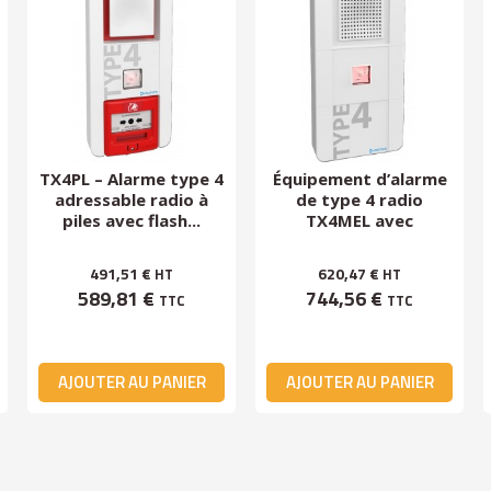
TX4PL – Alarme type 4
Équipement d’alarme
adressable radio à
de type 4 radio
piles avec flash...
TX4MEL avec
message...
491,51 €
620,47 €
HT
HT
589,81 €
744,56 €
TTC
TTC
AJOUTER AU PANIER
AJOUTER AU PANIER