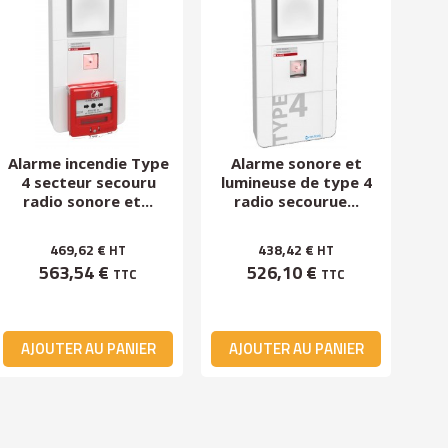
Alarme incendie Type
Alarme sonore et
Éq
4 secteur secouru
lumineuse de type 4
radio sonore et...
radio secourue...
469,62 €
438,42 €
HT
HT
563,54 €
526,10 €
TTC
TTC
AJOUTER AU PANIER
AJOUTER AU PANIER
A