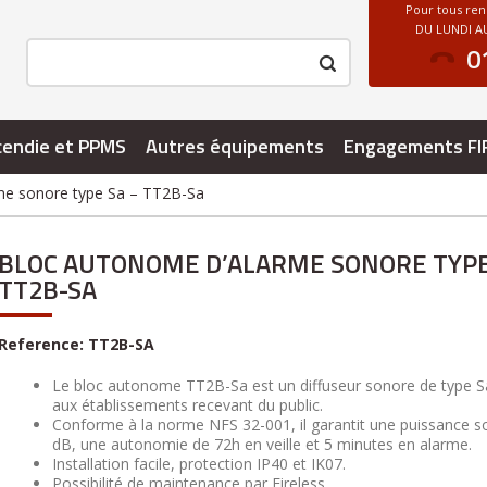
Pour tous re
DU LUNDI AU
0
cendie et PPMS
Autres équipements
Engagements FI
me sonore type Sa – TT2B-Sa
BLOC AUTONOME D’ALARME SONORE TYPE
TT2B-SA
Reference:
TT2B-SA
Le bloc autonome TT2B-Sa est un diffuseur sonore de type S
aux établissements recevant du public.
Conforme à la norme NFS 32-001, il garantit une puissance 
dB, une autonomie de 72h en veille et 5 minutes en alarme.
Installation facile, protection IP40 et IK07.
Possibilité de maintenance par Fireless.