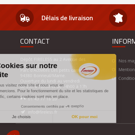
Délais de livraison
CONTACT
INFOR
Dépôt FIRELESS au 2 Avenue des
Nos mag
Coquelicots
Mentions
Parc d'Activités Les petits carreaux
94380 Bonneuil/Marne.
Condition
Ouverture du lundi au vendredi
de 09h à 12h30 et de 14h00 à 17h
01 43 77 18 20
info@fireless.fr