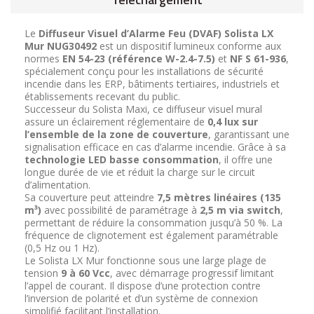
Le
Diffuseur Visuel d’Alarme Feu (DVAF) Solista LX
Mur NUG30492
est un dispositif lumineux conforme aux
normes
EN 54-23 (référence W-2.4-7.5)
et
NF S 61-936
,
spécialement conçu pour les installations de sécurité
incendie dans les ERP, bâtiments tertiaires, industriels et
établissements recevant du public.
Successeur du Solista Maxi, ce diffuseur visuel mural
assure un éclairement réglementaire de
0,4 lux sur
l’ensemble de la zone de couverture
, garantissant une
signalisation efficace en cas d’alarme incendie. Grâce à sa
technologie LED basse consommation
, il offre une
longue durée de vie et réduit la charge sur le circuit
d’alimentation.
Sa couverture peut atteindre
7,5 mètres linéaires (135
m³)
avec possibilité de paramétrage à
2,5 m via switch
,
permettant de réduire la consommation jusqu’à 50 %. La
fréquence de clignotement est également paramétrable
(0,5 Hz ou 1 Hz).
Le Solista LX Mur fonctionne sous une large plage de
tension
9 à 60 Vcc
, avec démarrage progressif limitant
l’appel de courant. Il dispose d’une protection contre
l’inversion de polarité et d’un système de connexion
simplifié facilitant l’installation.