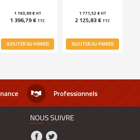
1 163,99 €
1 771,52 €
HT
HT
1 396,79 €
2 125,83 €
TTC
TTC
AJOUTER AU PANIER
AJOUTER AU PANIER
A
enance
Professionnels
NOUS SUIVRE