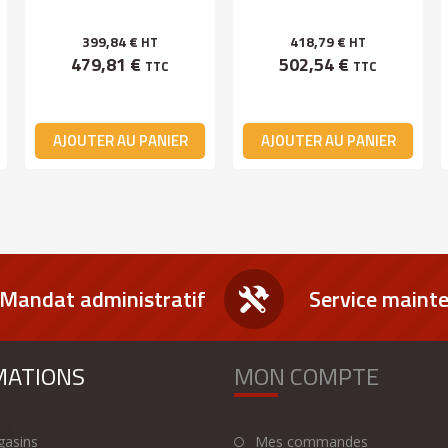
399,84 €
418,79 €
HT
HT
479,81 €
502,54 €
TTC
TTC
AJOUTER AU PANIER
AJOUTER AU PANIER
Mandat administratif
Service maint
MATIONS
MON COMPTE
asins
Mes commandes