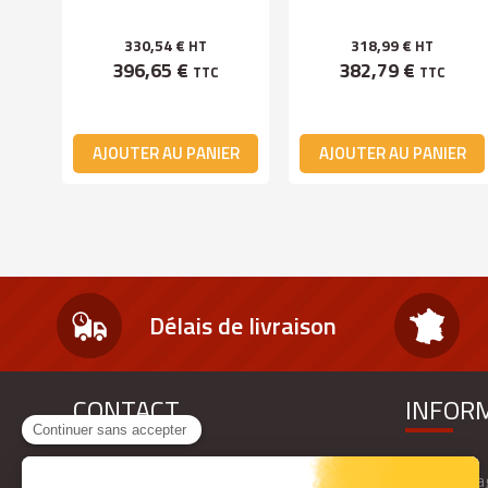
330,54 €
318,99 €
HT
HT
396,65 €
382,79 €
TTC
TTC
ER
AJOUTER AU PANIER
AJOUTER AU PANIER
Délais de livraison
CONTACT
INFOR
Dépôt FIRELESS au 2 Avenue des
Nos mag