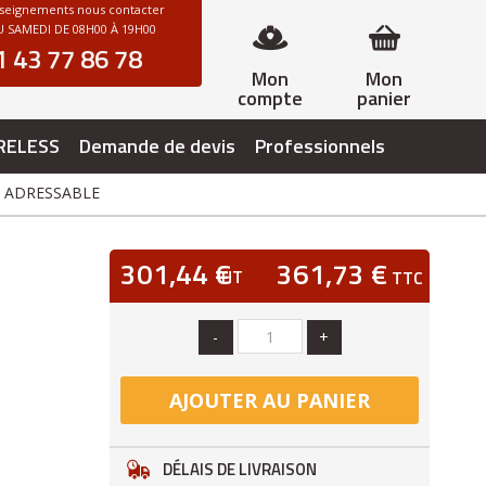
nseignements nous contacter
 SAMEDI DE 08H00 À 19H00
1 43 77 86 78
Mon
Mon
compte
panier
RELESS
Demande de devis
Professionnels
O ADRESSABLE
301,44 €
361,73 €
HT
TTC
-
+
AJOUTER AU PANIER
DÉLAIS DE LIVRAISON