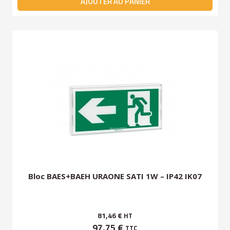
AJOUTER AU PANIER
Bloc BAES+BAEH URAONE SATI 1W – IP42 IK07
81,46 €
HT
97,75 €
TTC