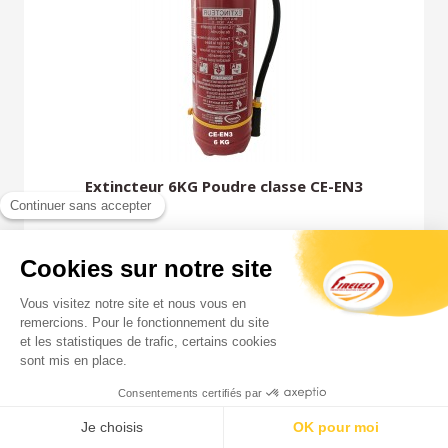
Extincteur 6KG Poudre classe CE-EN3
41,19 €
HT
49,43 €
TTC
AJOUTER AU PANIER